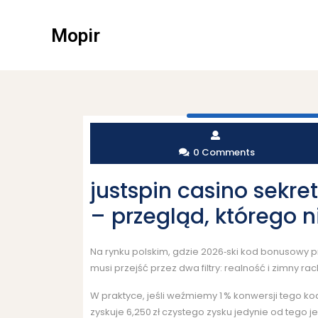
Mopir
0 Comments
justspin casino sekr
– przegląd, którego n
Na rynku polskim, gdzie 2026‑ski kod bonusowy 
musi przejść przez dwa filtry: realność i zimny ra
W praktyce, jeśli weźmiemy 1 % konwersji tego kod
zyskuje 6,250 zł czystego zysku jedynie od tego 