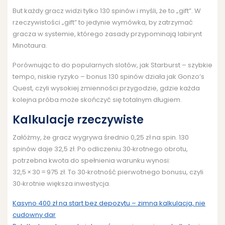
But każdy gracz widzi tylko 130 spinów i myśli, że to „gift”. W
rzeczywistości „gift” to jedynie wymówka, by zatrzymać
gracza w systemie, którego zasady przypominają labirynt
Minotaura.
Porównując to do popularnych slotów, jak Starburst – szybkie
tempo, niskie ryzyko – bonus 130 spinów działa jak Gonzo’s
Quest, czyli wysokiej zmienności przygodzie, gdzie każda
kolejna próba może skończyć się totalnym długiem.
Kalkulacje rzeczywiste
Załóżmy, że gracz wygrywa średnio 0,25 zł na spin. 130
spinów daje 32,5 zł. Po odliczeniu 30‑krotnego obrotu,
potrzebna kwota do spełnienia warunku wynosi:
32,5 × 30 = 975 zł. To 30‑krotność pierwotnego bonusu, czyli
30‑krotnie większa inwestycja.
Kasyno 400 zł na start bez depozytu – zimna kalkulacja, nie
cudowny dar