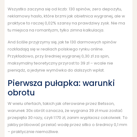
Wszystko zaczyna się od liczb: 130 spinów, zero depozytu,
reklamowy hasło, które brzmi jak obietnica wygranej, ale w
praktyce to raczej 0,02% szansy na prawdziwy zysk. Nie ma
tu miejsca na romantyzm, tylko zimna kalkulacja.
And ściśle przyjrzymy się, jak te 130 darmowych spinów
rozkładają się w realiach polskiego rynku online.
Przykładowo, przy średniej wygranej 0,30 zł za spin,
maksymalny teoretyczny przyrost to 39 zł – wcale nie
pieniądz, a jedynie wymówka do dalszych wpłat.
Pierwsza pułapka: warunki
obrotu
W wielu ofertach, takich jak oferowane przez Betsson,
warunek 30x obrót oznacza, że wygrana 39 zł musi zostać
przepięta 30 razy, czyli 1 170 zł, zanim wypłacisz cokolwiek. To
jakby próbować przelać wodę przez sitko o średnicy 0,1 mm
– praktycznie niemożliwe.