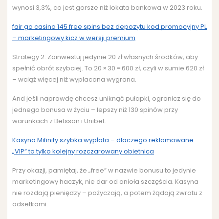
wynosi 3,3%, co jest gorsze niż lokata bankowa w 2023 roku.
fair go casino 145 free spins bez depozytu kod promocyjny PL
– marketingowy kicz w wersji premium
Strategy 2: Zainwestuj jedynie 20 zł własnych środków, aby
spełnić obrót szybciej. To 20 × 30 = 600 zł, czyli w sumie 620 zł
– wciąż więcej niż wypłacona wygrana.
And jeśli naprawdę chcesz uniknąć pułapki, ogranicz się do
jednego bonusa w życiu – lepszy niż 130 spinów przy
warunkach z Betsson i Unibet.
Kasyno Mifinity szybka wypłata – dlaczego reklamowane
„VIP” to tylko kolejny rozczarowany obietnica
Przy okazji, pamiętaj, że „free” w nazwie bonusu to jedynie
marketingowy haczyk, nie dar od anioła szczęścia. Kasyna
nie rozdają pieniędzy – pożyczają, a potem żądają zwrotu z
odsetkami.