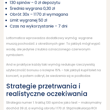
130 spinów – 0 zł depozytu
Średnia wygrana 0,30 zł
Obrót 30x – 1 170 zł wymagana
Limit wygranej 50 zł
Czas na wykorzystanie – 7 dni
Lottomatica wprowadza dodatkowy wymóg: wygrane
muszą pochodzić z określonych gier. To jakbyś mógł wypić
wodę, ale jedynie z kubka oznaczonego czerwonym
symbolem.
And w praktyce każdy taki wymóg redukuje rzeczywistą
użyteczność bonusu o kolejne 15% – tak jakbyś kupił bilet na
koncert, a potem odkrył, że siedzenia są w podłodze.
Strategie przetrwania i
realistyczne oczekiwania
Strategia numer 1: traktuj 130 spinów jako test – maksymalny
dochód 39 zł, a wymóg obrotu 1 170 zł. Stąd kalkulacja ROI