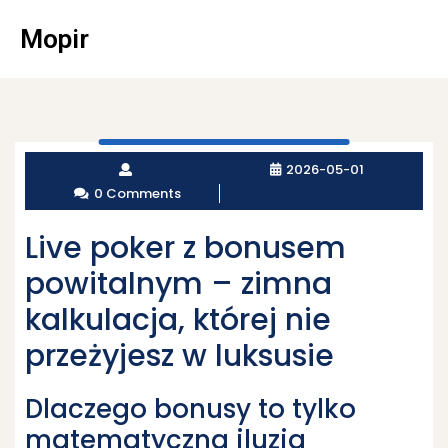
Mopir
2026-05-01
0 Comments
Live poker z bonusem
powitalnym – zimna
kalkulacja, której nie
przeżyjesz w luksusie
Dlaczego bonusy to tylko
matematyczna iluzja