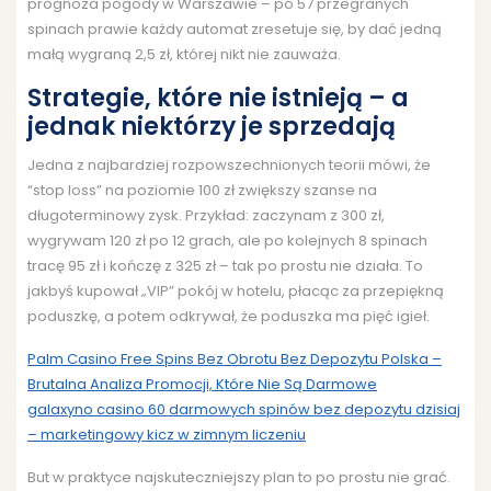
prognoza pogody w Warszawie – po 57 przegranych
spinach prawie każdy automat zresetuje się, by dać jedną
małą wygraną 2,5 zł, której nikt nie zauważa.
Strategie, które nie istnieją – a
jednak niektórzy je sprzedają
Jedna z najbardziej rozpowszechnionych teorii mówi, że
“stop loss” na poziomie 100 zł zwiększy szanse na
długoterminowy zysk. Przykład: zaczynam z 300 zł,
wygrywam 120 zł po 12 grach, ale po kolejnych 8 spinach
tracę 95 zł i kończę z 325 zł – tak po prostu nie działa. To
jakbyś kupował „VIP” pokój w hotelu, płacąc za przepiękną
poduszkę, a potem odkrywał, że poduszka ma pięć igieł.
Palm Casino Free Spins Bez Obrotu Bez Depozytu Polska –
Brutalna Analiza Promocji, Które Nie Są Darmowe
galaxyno casino 60 darmowych spinów bez depozytu dzisiaj
– marketingowy kicz w zimnym liczeniu
But w praktyce najskuteczniejszy plan to po prostu nie grać.