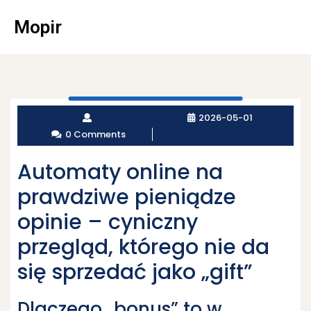
Mopir
2026-05-01
0 Comments
Automaty online na
prawdziwe pieniądze
opinie – cyniczny
przegląd, którego nie da
się sprzedać jako „gift”
Dlaczego „bonus” to w