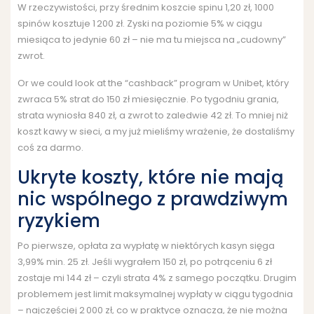
W rzeczywistości, przy średnim koszcie spinu 1,20 zł, 1000
spinów kosztuje 1 200 zł. Zyski na poziomie 5% w ciągu
miesiąca to jedynie 60 zł – nie ma tu miejsca na „cudowny”
zwrot.
Or we could look at the “cashback” program w Unibet, który
zwraca 5% strat do 150 zł miesięcznie. Po tygodniu grania,
strata wyniosła 840 zł, a zwrot to zaledwie 42 zł. To mniej niż
koszt kawy w sieci, a my już mieliśmy wrażenie, że dostaliśmy
coś za darmo.
Ukryte koszty, które nie mają
nic wspólnego z prawdziwym
ryzykiem
Po pierwsze, opłata za wypłatę w niektórych kasyn sięga
3,99% min. 25 zł. Jeśli wygrałem 150 zł, po potrąceniu 6 zł
zostaje mi 144 zł – czyli strata 4% z samego początku. Drugim
problemem jest limit maksymalnej wypłaty w ciągu tygodnia
– najczęściej 2 000 zł, co w praktyce oznacza, że nie można