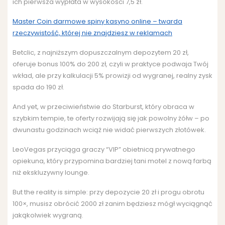
ich pierwsza wypłata w wysokości 7,5 zł.
Master Coin darmowe spiny kasyno online – twarda
rzeczywistość, której nie znajdziesz w reklamach
Betclic, z najniższym dopuszczalnym depozytem 20 zł,
oferuje bonus 100% do 200 zł, czyli w praktyce podwaja Twój
wkład, ale przy kalkulacji 5% prowizji od wygranej, realny zysk
spada do 190 zł.
And yet, w przeciwieństwie do Starburst, który obraca w
szybkim tempie, te oferty rozwijają się jak powolny żółw – po
dwunastu godzinach wciąż nie widać pierwszych złotówek.
LeoVegas przyciąga graczy “VIP” obietnicą prywatnego
opiekuna, który przypomina bardziej tani motel z nową farbą
niż ekskluzywny lounge.
But the reality is simple: przy depozycie 20 zł i progu obrotu
100×, musisz obrócić 2000 zł zanim będziesz mógł wyciągnąć
jakąkolwiek wygraną.