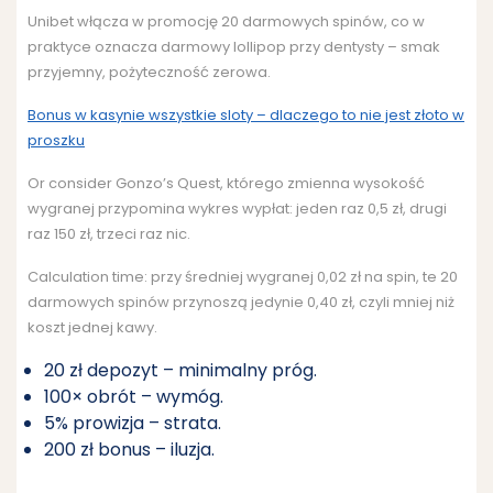
Unibet włącza w promocję 20 darmowych spinów, co w
praktyce oznacza darmowy lollipop przy dentysty – smak
przyjemny, pożyteczność zerowa.
Bonus w kasynie wszystkie sloty – dlaczego to nie jest złoto w
proszku
Or consider Gonzo’s Quest, którego zmienna wysokość
wygranej przypomina wykres wypłat: jeden raz 0,5 zł, drugi
raz 150 zł, trzeci raz nic.
Calculation time: przy średniej wygranej 0,02 zł na spin, te 20
darmowych spinów przynoszą jedynie 0,40 zł, czyli mniej niż
koszt jednej kawy.
20 zł depozyt – minimalny próg.
100× obrót – wymóg.
5% prowizja – strata.
200 zł bonus – iluzja.