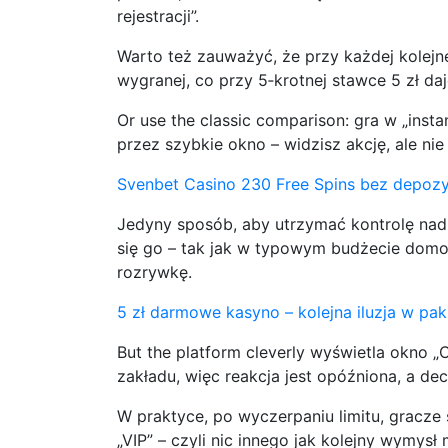
rejestracji”.
Warto też zauważyć, że przy każdej kolejn
wygranej, co przy 5‑krotnej stawce 5 zł da
Or use the classic comparison: gra w „insta
przez szybkie okno – widzisz akcję, ale ni
Svenbet Casino 230 Free Spins bez depozyt
Jedyny sposób, aby utrzymać kontrolę nad w
się go – tak jak w typowym budżecie dom
rozrywkę.
5 zł darmowe kasyno – kolejna iluzja w pa
But the platform cleverly wyświetla okno „
zakładu, więc reakcja jest opóźniona, a dec
W praktyce, po wyczerpaniu limitu, gracze
„VIP” – czyli nic innego jak kolejny wymys