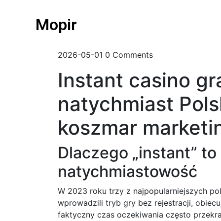
Mopir
2026-05-01
0 Comments
Instant casino gra
natychmiast Pol
koszmar marketi
Dlaczego „instant” to 
natychmiastowość
W 2023 roku trzy z najpopularniejszych pols
wprowadzili tryb gry bez rejestracji, obiec
faktyczny czas oczekiwania często przekra