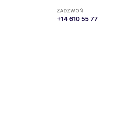
ZADZWOŃ
+14 610 55 77