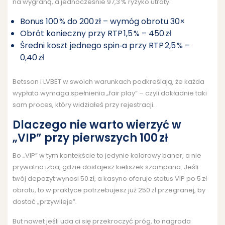
na wygraną, a jednocześnie 97,3 % ryzyko utraty.
Bonus 100 % do 200 zł – wymóg obrotu 30×
Obrót konieczny przy RTP 1,5 % – 450 zł
Średni koszt jednego spin‑a przy RTP 2,5 % –
0,40 zł
Betsson i LVBET w swoich warunkach podkreślają, że każda
wypłata wymaga spełnienia „fair play” – czyli dokładnie taki
sam proces, który widziałeś przy rejestracji.
Dlaczego nie warto wierzyć w
„VIP” przy pierwszych 100 zł
Bo „VIP” w tym kontekście to jedynie kolorowy baner, a nie
prywatna izba, gdzie dostajesz kieliszek szampana. Jeśli
twój depozyt wynosi 50 zł, a kasyno oferuje status VIP po 5 zł
obrotu, to w praktyce potrzebujesz już 250 zł przegranej, by
dostać „przywileje”.
But nawet jeśli uda ci się przekroczyć próg, to nagroda