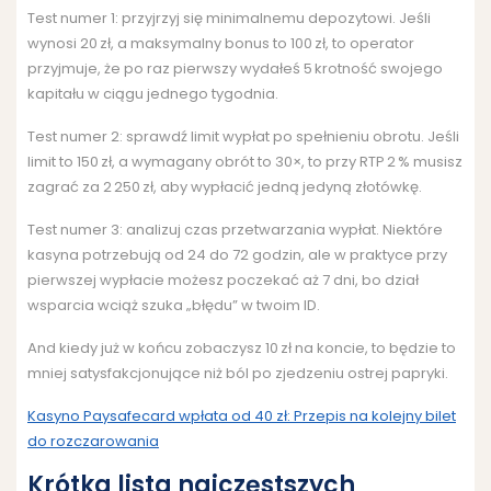
Test numer 1: przyjrzyj się minimalnemu depozytowi. Jeśli
wynosi 20 zł, a maksymalny bonus to 100 zł, to operator
przyjmuje, że po raz pierwszy wydałeś 5 krotność swojego
kapitału w ciągu jednego tygodnia.
Test numer 2: sprawdź limit wypłat po spełnieniu obrotu. Jeśli
limit to 150 zł, a wymagany obrót to 30×, to przy RTP 2 % musisz
zagrać za 2 250 zł, aby wypłacić jedną jedyną złotówkę.
Test numer 3: analizuj czas przetwarzania wypłat. Niektóre
kasyna potrzebują od 24 do 72 godzin, ale w praktyce przy
pierwszej wypłacie możesz poczekać aż 7 dni, bo dział
wsparcia wciąż szuka „błędu” w twoim ID.
And kiedy już w końcu zobaczysz 10 zł na koncie, to będzie to
mniej satysfakcjonujące niż ból po zjedzeniu ostrej papryki.
Kasyno Paysafecard wpłata od 40 zł: Przepis na kolejny bilet
do rozczarowania
Krótka lista najczęstszych