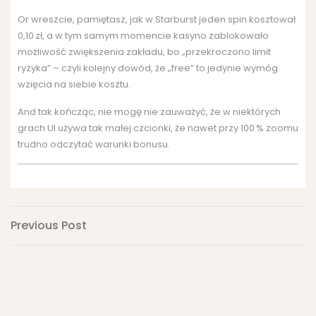
Or wreszcie, pamiętasz, jak w Starburst jeden spin kosztował
0,10 zł, a w tym samym momencie kasyno zablokowało
możliwość zwiększenia zakładu, bo „przekroczono limit
ryzyka” – czyli kolejny dowód, że „free” to jedynie wymóg
wzięcia na siebie kosztu.
And tak kończąc, nie mogę nie zauważyć, że w niektórych
grach UI używa tak małej czcionki, że nawet przy 100 % zoomu
trudno odczytać warunki bonusu.
Previous Post