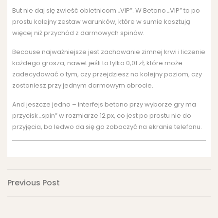
But nie daj się zwieść obietnicom „VIP”. W Betano „VIP” to po
prostu kolejny zestaw warunków, które w sumie kosztują
więcej niż przychód z darmowych spinów.
Because najważniejsze jest zachowanie zimnej krwi i liczenie
każdego grosza, nawet jeśli to tylko 0,01 zł, które może
zadecydować o tym, czy przejdziesz na kolejny poziom, czy
zostaniesz przy jednym darmowym obrocie.
And jeszcze jedno – interfejs betano przy wyborze gry ma
przycisk „spin” w rozmiarze 12 px, co jest po prostu nie do
przyjęcia, bo ledwo da się go zobaczyć na ekranie telefonu.
Previous Post