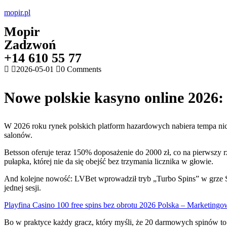
mopir.pl
Mopir
Zadzwoń
+14 610 55 77
2026-05-01
0 Comments
Nowe polskie kasyno online 2026: 
W 2026 roku rynek polskich platform hazardowych nabiera tempa nic
salonów.
Betsson oferuje teraz 150% doposażenie do 2000 zł, co na pierwszy
pułapka, której nie da się obejść bez trzymania licznika w głowie.
And kolejne nowość: LVBet wprowadził tryb „Turbo Spins” w grze Sta
jednej sesji.
Playfina Casino 100 free spins bez obrotu 2026 Polska – Marketingo
Bo w praktyce każdy gracz, który myśli, że 20 darmowych spinów to d