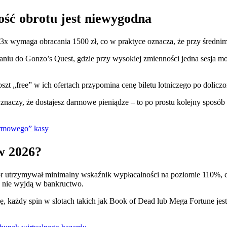
ść obrotu jest niewygodna
 3x wymaga obracania 1500 zł, co w praktyce oznacza, że przy średni
aniu do Gonzo’s Quest, gdzie przy wysokiej zmienności jedna sesja mo
zt „free” w ich ofertach przypomina cenę biletu lotniczego po doliczo
znaczy, że dostajesz darmowe pieniądze – to po prostu kolejny spos
darmowego” kasy
 w 2026?
 utrzymywał minimalny wskaźnik wypłacalności na poziomie 110%, czy
że nie wyjdą w bankructwo.
każdy spin w slotach takich jak Book of Dead lub Mega Fortune jest 