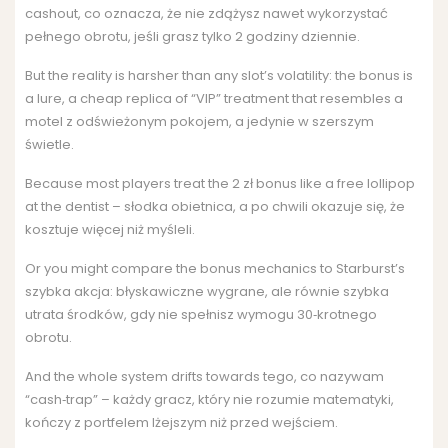
cashout, co oznacza, że nie zdążysz nawet wykorzystać
pełnego obrotu, jeśli grasz tylko 2 godziny dziennie.
But the reality is harsher than any slot’s volatility: the bonus is
a lure, a cheap replica of “VIP” treatment that resembles a
motel z odświeżonym pokojem, a jedynie w szerszym
świetle.
Because most players treat the 2 zł bonus like a free lollipop
at the dentist – słodka obietnica, a po chwili okazuje się, że
kosztuje więcej niż myśleli.
Or you might compare the bonus mechanics to Starburst’s
szybka akcja: błyskawiczne wygrane, ale równie szybka
utrata środków, gdy nie spełnisz wymogu 30‑krotnego
obrotu.
And the whole system drifts towards tego, co nazywam
“cash‑trap” – każdy gracz, który nie rozumie matematyki,
kończy z portfelem lżejszym niż przed wejściem.