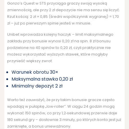
Gonzo’s Quest w STS przyciąga graczy swoją wysoką
zmiennością, ale przy 2 zł depozycie nie ma sensu się liczyć.
Rzut kością: 2 zł × 0,85 (średni współczynnik wygranej) = 1,70
zł – już po pierwszym spinie jesteś w minusie.
Unibet wprowadza kolejny haczyk – limit maksymalnego
zakładu przy bonusie wynosi 0,20 zł na spin. 8 zł bonusu
podzielone na 40 spinów to 0,20 zł, czyli praktycznie nie
możesz wykorzystać wyższych stawek, które mogłyby
przynieść większy zwrot.
Warunek obrotu 30×
Maksymalna stawka 0,20 zł
Minimalny depozyt 2 zł
Warto też zauważyć, że przy takim bonusie gracze często
wpadają w pułapkę „low‑roller”. W ciągu 24 godzin mogą
wykonać 150 spinów, co przy 1,2‑sekundowej przerwie daje
180 sekund gry – dosłownie 3 minuty, po których konto jest już
zamknięte, a bonus unieważniony.