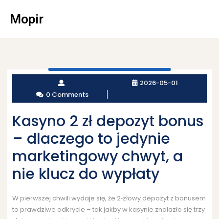
Mopir
2026-05-01
0 Comments
Kasyno 2 zł depozyt bonus
– dlaczego to jedynie
marketingowy chwyt, a
nie klucz do wypłaty
W pierwszej chwili wydaje się, że 2‑złowy depozyt z bonusem
to prawdziwe odkrycie – tak jakby w kasynie znalazło się trzy