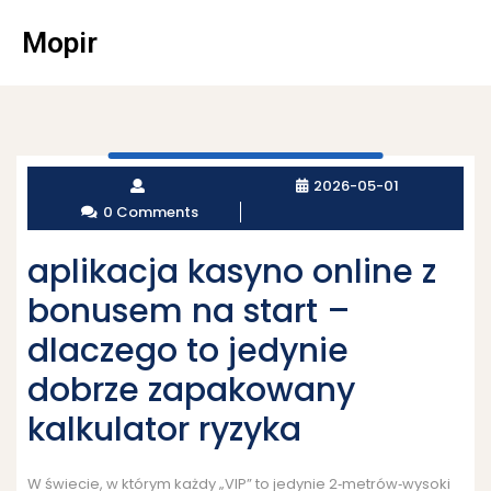
Mopir
2026-05-01
0 Comments
aplikacja kasyno online z
bonusem na start –
dlaczego to jedynie
dobrze zapakowany
kalkulator ryzyka
W świecie, w którym każdy „VIP” to jedynie 2‑metrów‑wysoki