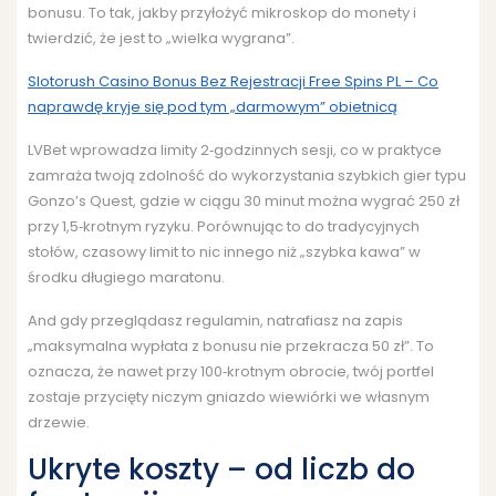
bonusu. To tak, jakby przyłożyć mikroskop do monety i
twierdzić, że jest to „wielka wygrana”.
Slotorush Casino Bonus Bez Rejestracji Free Spins PL – Co
naprawdę kryje się pod tym „darmowym” obietnicą
LVBet wprowadza limity 2‑godzinnych sesji, co w praktyce
zamraża twoją zdolność do wykorzystania szybkich gier typu
Gonzo’s Quest, gdzie w ciągu 30 minut można wygrać 250 zł
przy 1,5‑krotnym ryzyku. Porównując to do tradycyjnych
stołów, czasowy limit to nic innego niż „szybka kawa” w
środku długiego maratonu.
And gdy przeglądasz regulamin, natrafiasz na zapis
„maksymalna wypłata z bonusu nie przekracza 50 zł”. To
oznacza, że nawet przy 100‑krotnym obrocie, twój portfel
zostaje przycięty niczym gniazdo wiewiórki we własnym
drzewie.
Ukryte koszty – od liczb do