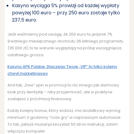
Kasyno wyciąga 5% prowizji od każdej wypłaty
powyżej 100 euro – przy 250 euro zostaje tylko
237,5 euro.
Jeśli weźmiemy pod uwagę, że 250 euro to jedynie 7%
średniego miesięcznego dochodu 36‑letniego programisty
(35 000 zł), to te warunki wyglądają na próbę wyciągnięcia
ostatniego grosza.
Kasyno APK Polskie: Dlaczego Twoje „VIP” to tylko kolejny
chwyt marketingowy
And tak, „free” spin w promocji to nic innego jak darmowy
lizak przy dentystę – niby przyjemność, ale w praktyce
zostajesz z próchnicą finansową.
Każdy kolejny bonus, który widzisz, ma dodatkowy wymóg:
minimum 2‑godzinny “czas gry” w najnowszym automacie.
To tak, jakbyś musiał przeczytać 50 stron instrukcji, zanim
włączysz komputer.