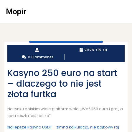
Mopir
2026-05-01
0 Comments
Kasyno 250 euro na start
– dlaczego to nie jest
złota furtka
Na rynku polskim wiele platform woła: „Weź 250 euro i graj, a
cała reszta jest nasza”.
Najlepsze kasyno USDT – zimna kalkulacja, nie bajkowy raj