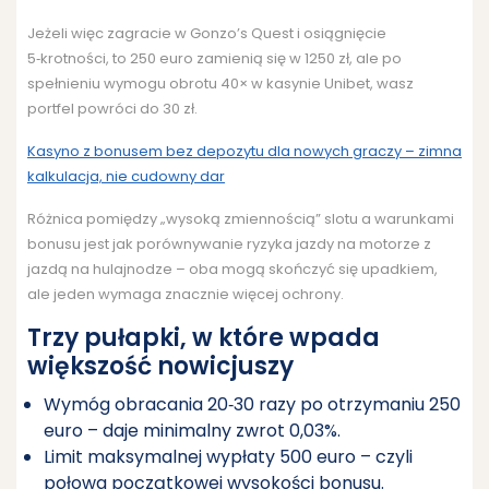
Jeżeli więc zagracie w Gonzo’s Quest i osiągnięcie
5‑krotności, to 250 euro zamienią się w 1250 zł, ale po
spełnieniu wymogu obrotu 40× w kasynie Unibet, wasz
portfel powróci do 30 zł.
Kasyno z bonusem bez depozytu dla nowych graczy – zimna
kalkulacja, nie cudowny dar
Różnica pomiędzy „wysoką zmiennością” slotu a warunkami
bonusu jest jak porównywanie ryzyka jazdy na motorze z
jazdą na hulajnodze – oba mogą skończyć się upadkiem,
ale jeden wymaga znacznie więcej ochrony.
Trzy pułapki, w które wpada
większość nowicjuszy
Wymóg obracania 20‑30 razy po otrzymaniu 250
euro – daje minimalny zwrot 0,03%.
Limit maksymalnej wypłaty 500 euro – czyli
połowa początkowej wysokości bonusu.