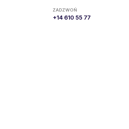
ZADZWOŃ
+14 610 55 77