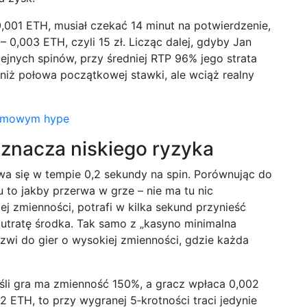
0,001 ETH, musiał czekać 14 minut na potwierdzenie,
– 0,003 ETH, czyli 15 zł. Licząc dalej, gdyby Jan
lejnych spinów, przy średniej RTP 96% jego strata
 niż połowa początkowej stawki, ale wciąż realny
klamowym hype
oznacza niskiego ryzyka
ywa się w tempie 0,2 sekundy na spin. Porównując do
 to jakby przerwa w grze – nie ma tu nic
ej zmienności, potrafi w kilka sekund przynieść
ą utratę środka. Tak samo z „kasyno minimalna
rzwi do gier o wysokiej zmienności, gdzie każda
 jeśli gra ma zmienność 150%, a gracz wpłaca 0,002
 ETH, to przy wygranej 5‑krotności traci jedynie