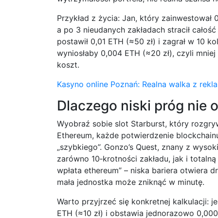
Przykład z życia: Jan, który zainwestował 
a po 3 nieudanych zakładach stracił całość 
postawił 0,01 ETH (≈50 zł) i zagrał w 10 ko
wyniosłaby 0,004 ETH (≈20 zł), czyli mniej
koszt.
Kasyno online Poznań: Realna walka z re
Dlaczego niski próg nie 
Wyobraź sobie slot Starburst, który rozgr
Ethereum, każde potwierdzenie blockchainu
„szybkiego”. Gonzo’s Quest, znany z wysoki
zarówno 10‑krotności zakładu, jak i totaln
wpłata ethereum” – niska bariera otwiera d
mała jednostka może zniknąć w minutę.
Warto przyjrzeć się konkretnej kalkulacji:
ETH (≈10 zł) i obstawia jednorazowo 0,0002