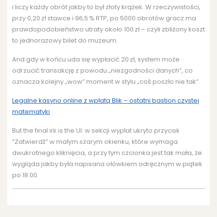
i liczy każdy obrót jakby to był złoty krążek. W rzeczywistości,
przy 0,20 zł stawce i 96,5 % RTP, po 5000 obrotów gracz ma
prawdopodobieństwo utraty około 100 zł – czyli zbliżony koszt
to jednorazowy bilet do muzeum.
And gdy w końcu uda się wypłacić 20 zł, system może
odrzucić transakcję z powodu „niezgodności danych”, co
oznacza kolejny „wow” moment w stylu „coś poszło nie tak”.
Legalne kasyno online z wpłatą Blik – ostatni bastion czystej
matematyki
But the final irk is the UI: w sekcji wypłat ukryto przycisk
“Zatwierdź” w małym szarym okienku, które wymaga
dwukrotnego kliknięcia, a przy tym czcionka jest tak mała, że
wygląda jakby była napisana ołówkiem odręcznym w piątek
po 18:00.