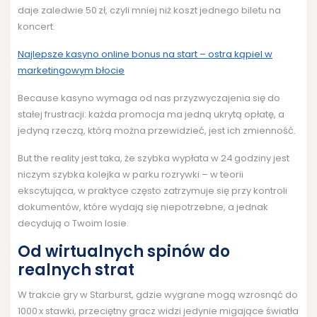
daje zaledwie 50 zł, czyli mniej niż koszt jednego biletu na
koncert.
Najlepsze kasyno online bonus na start – ostra kąpiel w
marketingowym błocie
Because kasyno wymaga od nas przyzwyczajenia się do
stałej frustracji: każda promocja ma jedną ukrytą opłatę, a
jedyną rzeczą, którą można przewidzieć, jest ich zmienność.
But the reality jest taka, że szybka wypłata w 24 godziny jest
niczym szybka kolejka w parku rozrywki – w teorii
ekscytująca, w praktyce często zatrzymuje się przy kontroli
dokumentów, które wydają się niepotrzebne, a jednak
decydują o Twoim losie.
Od wirtualnych spinów do
realnych strat
W trakcie gry w Starburst, gdzie wygrane mogą wzrosnąć do
1000 x stawki, przeciętny gracz widzi jedynie migające światła