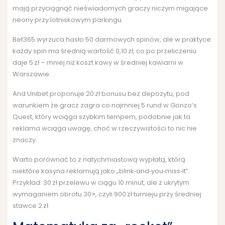
mają przyciągnąć nieświadomych graczy niczym migające
neony przy lotniskowym parkingu.
Bet365 wyrzuca hasło 50 darmowych spinów, ale w praktyce
każdy spin ma średnią wartość 0,10 zł, co po przeliczeniu
daje 5 zł – mniej niż koszt kawy w średniej kawiarni w
Warszawie.
And Unibet proponuje 20 zł bonusu bez depozytu, pod
warunkiem że gracz zagra co najmniej 5 rund w Gonzo’s
Quest, który wciąga szybkim tempem, podobnie jak ta
reklama wciąga uwagę, choć w rzeczywistości to nic nie
znaczy.
Warto porównać to z natychmiastową wypłatą, którą
niektóre kasyna reklamują jako „blink‑and‑you‑miss‑it”.
Przykład: 30 zł przelewu w ciągu 10 minut, ale z ukrytym
wymaganiem obrotu 30×, czyli 900 zł turnieju przy średniej
stawce 2 zł.