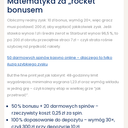
Matematyka za „rocket”
bonusem
Obliczmy realny zysk: 10 zł bonus, wymóg 20×, więc gracz
musi postawić 200 zł, aby wypłacić jakikolwiek zysk. Jeśli
stawka wynosi 1 zł i średni zwrot w Starburst wynosi 96,5 %, to
po 200 zł obrotu przeciętnie straci 7 zł – czyli strata rośnie
szybciej niż prędkość rakiety.
50 darmowych spinów kasyno online – dlaczego to tylko
iluzja szybkiego zysku
But the fine print jest jak labirynt: 48‑godzinny limit
wygaśnięcia, minimalna wygrana 1,23 zł oraz wymóg wkładu
w jedną grę – czyli kolejny etap w wielkiej grze “jak
przetrwać”.
50 % bonusu + 20 darmowych spinów –
rzeczywisty koszt 0,25 zł za spin.
100 % dopasowanie do depozytu – wymóg 30×,
czyli 300 zł przy depozycie 10 zł.