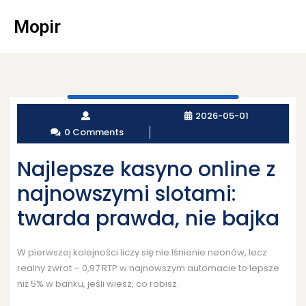
Mopir
2026-05-01
0 Comments
Najlepsze kasyno online z
najnowszymi slotami:
twarda prawda, nie bajka
W pierwszej kolejności liczy się nie lśnienie neonów, lecz
realny zwrot – 0,97 RTP w najnowszym automacie to lepsze
niż 5% w banku, jeśli wiesz, co robisz.