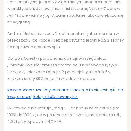
Betsson przyciąga graczy 2‑godzinnym onboardingem, ale
w praktyce każdy nowicjusz musi przebrnąć przez 7 warstw
„VIP” i dwie warstwy „gift”, zanim dostanie jakąkolwiek szansę
na wygraną.
And tak, Unibet nie rzuca “free” monetami jak cukierkiem w
przedszkolu, bo każde „bez depozytu” to jedynie 0,2% szansy
na naprawdę odważny spin.
Gonzo’s Quest w porównaniu do najnowszego slotu
„Pyramid Fortune” zmusza gracza do 3‑krokowego ryzyka:
1‑trzy przyspieszane rotacje, 2‑potencjalny mnożnik 5×,
3‑ryzyko utraty 80% balansu w jednym obrocie.
Kasyno Warszawa Paysafecard: Dlaczego to nie jest „gift” od
losu, a raczej kolejny kalkulowany trik
LVBet wcale nie oferuje „magi” – ich bonus za rejestrację to
100% do 1000 zł, co w praktyce przelicza się na średnią stratę
4,3 zł przy typowym 94% RTP.