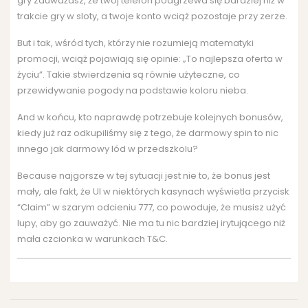
gry zauważasz, że twój telefon podgrzewa się bardziej niż w
trakcie gry w sloty, a twoje konto wciąż pozostaje przy zerze.
But i tak, wśród tych, którzy nie rozumieją matematyki
promocji, wciąż pojawiają się opinie: „To najlepsza oferta w
życiu”. Takie stwierdzenia są równie użyteczne, co
przewidywanie pogody na podstawie koloru nieba.
And w końcu, kto naprawdę potrzebuje kolejnych bonusów,
kiedy już raz odkupiliśmy się z tego, że darmowy spin to nic
innego jak darmowy lód w przedszkolu?
Because najgorsze w tej sytuacji jest nie to, że bonus jest
mały, ale fakt, że UI w niektórych kasynach wyświetla przycisk
“Claim” w szarym odcieniu 777, co powoduje, że musisz użyć
lupy, aby go zauważyć. Nie ma tu nic bardziej irytującego niż
mała czcionka w warunkach T&C.