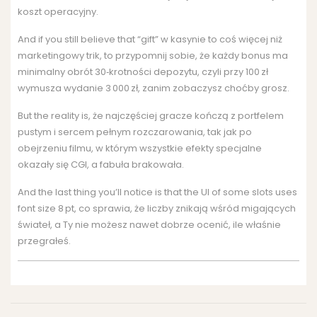
koszt operacyjny.
And if you still believe that “gift” w kasynie to coś więcej niż
marketingowy trik, to przypomnij sobie, że każdy bonus ma
minimalny obrót 30‑krotności depozytu, czyli przy 100 zł
wymusza wydanie 3 000 zł, zanim zobaczysz choćby grosz.
But the reality is, że najczęściej gracze kończą z portfelem
pustym i sercem pełnym rozczarowania, tak jak po
obejrzeniu filmu, w którym wszystkie efekty specjalne
okazały się CGI, a fabuła brakowała.
And the last thing you’ll notice is that the UI of some slots uses
font size 8 pt, co sprawia, że liczby znikają wśród migających
świateł, a Ty nie możesz nawet dobrze ocenić, ile właśnie
przegrałeś.