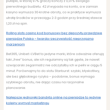
pułapki, w której 97% graczy kończy z 0,01 % swojego
pierwotnego budżetu. 42 zł wypada na konto, a w zamian
kasyno wymusza 30‑krotne obroty, co w praktyce wymusza
utratę środków w przeciągu 2‑3 godzin przy średniej stawce
1,20 zł na spin.
Rolling slots casino kod bonusowy bez depozytu prawdziwe
pieniądze Polska – twarda rzeczywistość nieprzyjazna
marzeniom
Bet365, Unibet i LVBet to jedyne marki, które odważnie oferują
taki „free” bonus, ale ich regulaminy są tak gęste, że nawet
szwajcarski zegarmistrz nie odczytałby ich w pełni w ciągu 5
minut. Porównajmy to do slotu Starburst: szybki, błyskotliwy,
ale bez głębokiego ryzyka – podobnie, bonus wymaga
szybkiego obrotu, nie dając czasu na racjonalne
planowanie.
Najlepsze jednoręki bandyta online na pieniądze to jedynie
kolejny wymysł marketingu