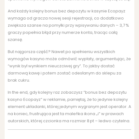
And każdy kolejny bonus bez depozytu w kasynie Ecopayz
wymaga od gracza nowej sesji rejestracji, co dodatkowo
zwiększa szanse na pomyłki przy wpisywaniu danych – 3,7 %
graczy popełnia błąd przy numerze konta, tracąc całą
szansę.
But najgorsza część? Nawet po spełnieniu wszystkich
wymogów kasyno może odmówić wypłaty, argumentując, że
“wynik był wynikiem nieuczciwej gry”. To jakby dostać
darmową kawę i potem zostać odesłanym do sklepu za
brak cukru.
In the end, gdy kolejny raz zobaczysz “bonus bez depozytu
kasyno Ecopayz” w reklamie, pamiętaj, że to jedynie kolejny
element układanki, której jedynym wygranym jest operator. A
na koniec, frustrująca jest ta maleńka ikona „i” w prawach
autorskich, której czcionka ma rozmiar 8 pt – ledwo czytelna.