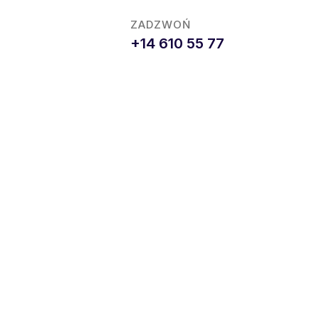
ZADZWOŃ
+14 610 55 77