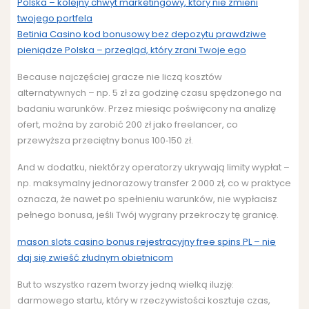
Polska – kolejny chwyt marketingowy, który nie zmieni
twojego portfela
Betinia Casino kod bonusowy bez depozytu prawdziwe
pieniądze Polska – przegląd, który zrani Twoje ego
Because najczęściej gracze nie liczą kosztów
alternatywnych – np. 5 zł za godzinę czasu spędzonego na
badaniu warunków. Przez miesiąc poświęcony na analizę
ofert, można by zarobić 200 zł jako freelancer, co
przewyższa przeciętny bonus 100‑150 zł.
And w dodatku, niektórzy operatorzy ukrywają limity wypłat –
np. maksymalny jednorazowy transfer 2 000 zł, co w praktyce
oznacza, że nawet po spełnieniu warunków, nie wypłacisz
pełnego bonusa, jeśli Twój wygrany przekroczy tę granicę.
mason slots casino bonus rejestracyjny free spins PL – nie
daj się zwieść złudnym obietnicom
But to wszystko razem tworzy jedną wielką iluzję:
darmowego startu, który w rzeczywistości kosztuje czas,