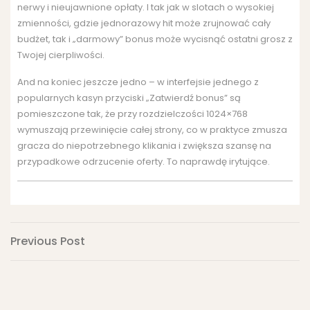
nerwy i nieujawnione opłaty. I tak jak w slotach o wysokiej
zmienności, gdzie jednorazowy hit może zrujnować cały
budżet, tak i „darmowy” bonus może wycisnąć ostatni grosz z
Twojej cierpliwości.
And na koniec jeszcze jedno – w interfejsie jednego z
popularnych kasyn przyciski „Zatwierdź bonus” są
pomieszczone tak, że przy rozdzielczości 1024×768
wymuszają przewinięcie całej strony, co w praktyce zmusza
gracza do niepotrzebnego klikania i zwiększa szansę na
przypadkowe odrzucenie oferty. To naprawdę irytujące.
Previous Post