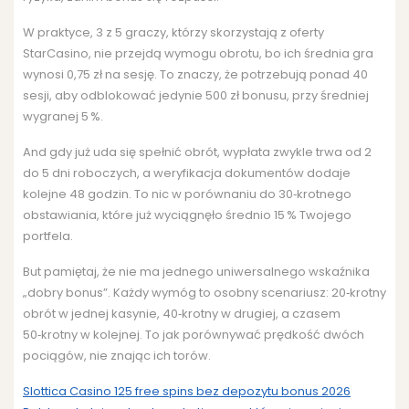
W praktyce, 3 z 5 graczy, którzy skorzystają z oferty
StarCasino, nie przejdą wymogu obrotu, bo ich średnia gra
wynosi 0,75 zł na sesję. To znaczy, że potrzebują ponad 40
sesji, aby odblokować jedynie 500 zł bonusu, przy średniej
wygranej 5 %.
And gdy już uda się spełnić obrót, wypłata zwykle trwa od 2
do 5 dni roboczych, a weryfikacja dokumentów dodaje
kolejne 48 godzin. To nic w porównaniu do 30‑krotnego
obstawiania, które już wyciągnęło średnio 15 % Twojego
portfela.
But pamiętaj, że nie ma jednego uniwersalnego wskaźnika
„dobry bonus”. Każdy wymóg to osobny scenariusz: 20‑krotny
obrót w jednej kasynie, 40‑krotny w drugiej, a czasem
50‑krotny w kolejnej. To jak porównywać prędkość dwóch
pociągów, nie znając ich torów.
Slottica Casino 125 free spins bez depozytu bonus 2026