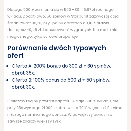
Dlatego 500 zł zamienia się w 500 ÷ 30 ≈ 16,67 zł realnego
wkładu. Dodatkowo, 50 spinów w Starburst zazwyczaj dają
średni zwrot 96,1%, czyli po 50 obrotach z 0,10 zł stawki
dostajesz ~0,48 zł „bonusowych” wygranych. Nie ma tu nic
magicznego, tylko surowe proporcje.
Porównanie dwóch typowych
ofert
Oferta A: 200% bonus do 300 zł + 30 spinów,
obrót 35x.
Oferta B: 100% bonus do 500 zł + 50 spinów,
obrót 30x.
Obliczmy realny przyrost kapitału: A daje 600 zł wkładu, ale
przy 35x wymaga 21 000 zł obrotu – to 70 % więcej niż B, mimo
niższego nominalnego bonusu. Więc większy bonus nie
zawsze znaczy większy zysk.