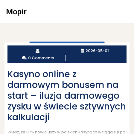
Mopir
2026-05-01
0 Comments
Kasyno online z
darmowym bonusem na
start – iluzja darmowego
zysku w świecie sztywnych
kalkulacji
Wiesz, że 87% nowicjuszy w polskich kasynach wciąga się po