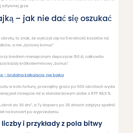
 sztywnej grze.
ajką – jak nie dać się oszukać
ł obrotu, to znak, że wyliczyli cię na 5‑krotność kosztów niż
odków, a nie „życiowy bonus”.
, przy średnim miesięcznym depozycie 150 zł, całkowita
ższa każdy krótkoterminowy „bonus”.
– brutalna kalkulacja, nie bajka
ackpotu w koło fortuny, przeciętny gracz po 500 obrotach wyda
ej jest mniejsze niż w standardowym slotie o RTP 98,5 %.
„obrot do 30 dni”, a Ty dopiero po 35 dniach zdążysz spełnić
let na koncert po wyprzedaniu.
 liczby i przykłady z pola bitwy