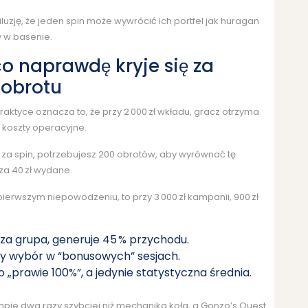
iluzję, że jeden spin może wywrócić ich portfel jak huragan
 w basenie.
 naprawdę kryje się za
 obrotu
raktyce oznacza to, że przy 2 000 zł wkładu, gracz otrzyma
e koszty operacyjne.
zł za spin, potrzebujesz 200 obrotów, aby wyrównać tę
za 40 zł wydane.
ierwszym niepowodzeniu, to przy 3 000 zł kampanii, 900 zł
sza grupa, generuje 45 % przychodu.
tszy wybór w “bonusowych” sesjach.
o „prawie 100%”, a jedynie statystyczna średnia.
mpie dwa razy szybciej niż mechanika koła, a Gonzo’s Quest