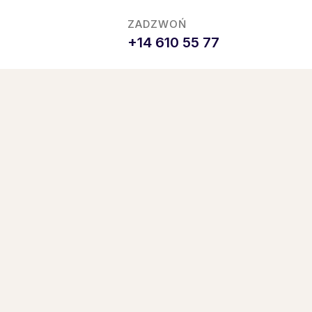
ZADZWOŃ
+14 610 55 77