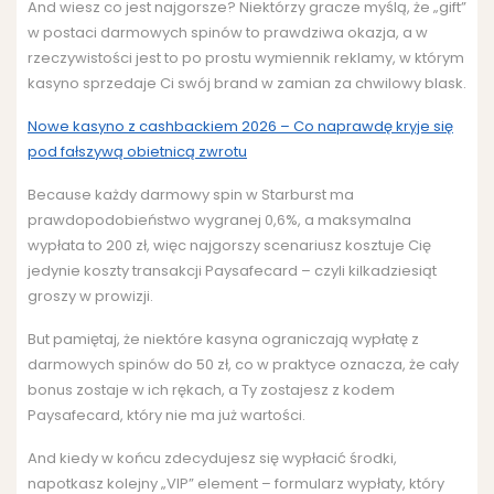
And wiesz co jest najgorsze? Niektórzy gracze myślą, że „gift”
w postaci darmowych spinów to prawdziwa okazja, a w
rzeczywistości jest to po prostu wymiennik reklamy, w którym
kasyno sprzedaje Ci swój brand w zamian za chwilowy blask.
Nowe kasyno z cashbackiem 2026 – Co naprawdę kryje się
pod fałszywą obietnicą zwrotu
Because każdy darmowy spin w Starburst ma
prawdopodobieństwo wygranej 0,6%, a maksymalna
wypłata to 200 zł, więc najgorszy scenariusz kosztuje Cię
jedynie koszty transakcji Paysafecard – czyli kilkadziesiąt
groszy w prowizji.
But pamiętaj, że niektóre kasyna ograniczają wypłatę z
darmowych spinów do 50 zł, co w praktyce oznacza, że cały
bonus zostaje w ich rękach, a Ty zostajesz z kodem
Paysafecard, który nie ma już wartości.
And kiedy w końcu zdecydujesz się wypłacić środki,
napotkasz kolejny „VIP” element – formularz wypłaty, który