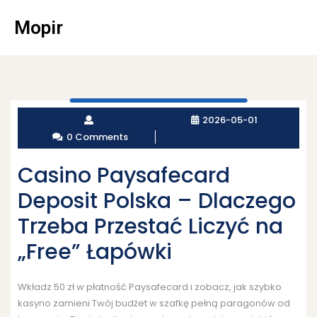
Mopir
2026-05-01
0 Comments
Casino Paysafecard
Deposit Polska – Dlaczego
Trzeba Przestać Liczyć na
„Free” Łapówki
Wkładz 50 zł w płatność Paysafecard i zobacz, jak szybko
kasyno zamieni Twój budżet w szafkę pełną paragonów od