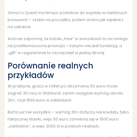
Gonzo’s Quest ma tempo podobne do wypłaty w niektórych
bonusach – szybki na początku, potem wolno jak wędkarz
na zakręcie.
And nie zapomnij, że każde „free” w warunkach to nic innego
niż przetłumaczona prowizja – kasyno nie jest fundacją, a
„gift” w regulaminie to raczej bilet w jedną stronę.
Porównanie realnych
przykładów
W praktyce, gracz w LVBet po otrzymaniu 50 euro może
zagrać 30 razy w Starburst, zanim osiągnie wymóg obrotu
30×, czyli 1500 euro w zakładach.
But to już nie wszystko – wymóg 30× dotyczy nie kredytu, tylko
faktycznej stawki, więc 50 euro zamienia się w 1500 euro
„zakładów”, a więc 3000 zł w polskich realiach.