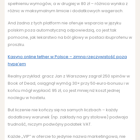
spełnieniu wymogów, a w drugiej w 80 zł – różnica wynika z
różnic w maksymalnym limicie i dodatkowych wagerach.
And żadna z tych platform nie oferuje wsparcia w języku
polskim poza automatyczną odpowiedzią, co jest tak
pomocne, jak lekarstwo na ból głowy w postaci ibuprofenu w
proszku.
Kasyno online tether w Polsce – zimna rzeczywistość poza
hype’em
Realny przykład: gracz Jan z Warszawy zagrał 250 spinów w
Book of Dead, osiągnął wymóg 30× przy 50‑euro‑bonusu i w
końcu mógł wypłacić 95 zł, co jest mniej niż koszt jednej
noclegu w hostelu.
But liczenie nie kończy się na samych liczbach – każdy
dodatkowy warunek (np. zakłady na gry stołowe) podwaja
trudność, niczym podwójny podatek VAT.
Każde „VIP” w ofercie to jedynie nazwa marketingowa, nie