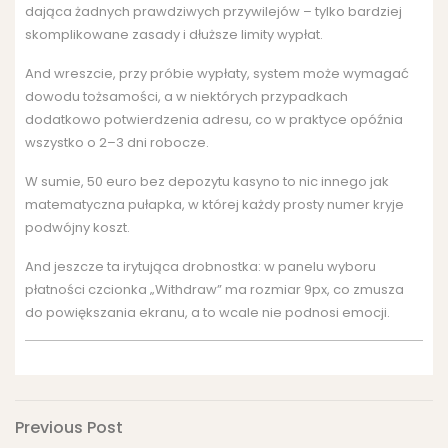
dająca żadnych prawdziwych przywilejów – tylko bardziej
skomplikowane zasady i dłuższe limity wypłat.
And wreszcie, przy próbie wypłaty, system może wymagać
dowodu tożsamości, a w niektórych przypadkach
dodatkowo potwierdzenia adresu, co w praktyce opóźnia
wszystko o 2–3 dni robocze.
W sumie, 50 euro bez depozytu kasyno to nic innego jak
matematyczna pułapka, w której każdy prosty numer kryje
podwójny koszt.
And jeszcze ta irytująca drobnostka: w panelu wyboru
płatności czcionka „Withdraw” ma rozmiar 9px, co zmusza
do powiększania ekranu, a to wcale nie podnosi emocji.
Previous Post