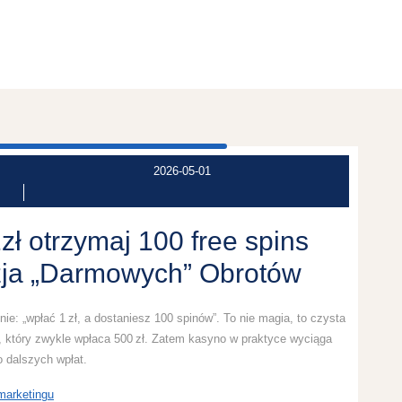
2026-05-01
ł otrzymaj 100 free spins
uzja „Darmowych” Obrotów
ie: „wpłać 1 zł, a dostaniesz 100 spinów”. To nie magia, to czysta
, który zwykle wpłaca 500 zł. Zatem kasyno w praktyce wyciąga
o dalszych wpłat.
 marketingu