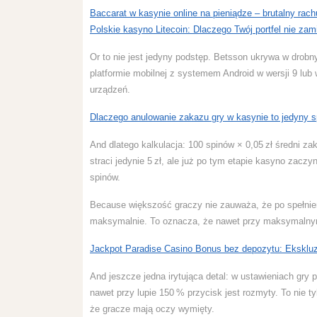
Baccarat w kasynie online na pieniądze – brutalny rach
Polskie kasyno Litecoin: Dlaczego Twój portfel nie zami
Or to nie jest jedyny podstęp. Betsson ukrywa w drob
platformie mobilnej z systemem Android w wersji 9 lub
urządzeń.
Dlaczego anulowanie zakazu gry w kasynie to jedyny 
And dlatego kalkulacja: 100 spinów × 0,05 zł średni zak
straci jedynie 5 zł, ale już po tym etapie kasyno zacz
spinów.
Because większość graczy nie zauważa, że po spełnien
maksymalnie. To oznacza, że nawet przy maksymalnym z
Jackpot Paradise Casino Bonus bez depozytu: Ekskluzy
And jeszcze jedna irytująca detal: w ustawieniach gry p
nawet przy lupie 150 % przycisk jest rozmyty. To nie ty
że gracze mają oczy wymięty.