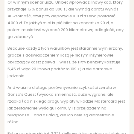
Or w innym scenariuszu, Unibet wprowadził nowy kod, który
przyznaje 15 % bonus do 300 zł, ale wymóg obrotu wyniósł
40‑krotność, czyli przy depozycie 100 zł trzeba postawić
4 000 zł. To jakbyś miał kupić bilet na koncert za 20 zł, a
potem musiałbyś wykonać 200‑kilometrową odległość, aby
go zobaczyć.
Because każdy z tych warunków jest starannie wymierzony,
gracze z doświadczeniem liczą je niczym inżynierowie
obliczający koszt paliwa – wiesz, że 1 litry benzyny kosztuje
5,45 zł, więc 20 litrowa podróż to 109 zł, a nie darmowe
jedzenie.
And właśnie dlatego porównywanie szybkości zwrotu w
Gonzo’s Quest (wysoka zmienność, duże wygrane, ale
rzadko) do niskiego progu wypłaty w kodzie Mastercard jest
jak zestawianie wyścigu Formuły 1 z przejazdem na
hulajnodze – oba działają, ale ich cele są diametralnie
różne.
But przyjrzyjmy się, jak 3 321 użytkowników w ciągu ostatniego