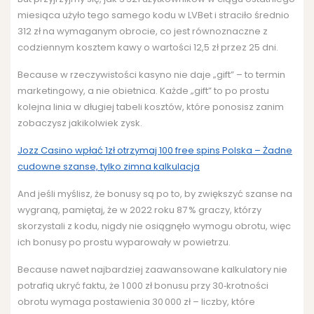
miesiąca użyło tego samego kodu w LVBet i straciło średnio
312 zł na wymaganym obrocie, co jest równoznaczne z
codziennym kosztem kawy o wartości 12,5 zł przez 25 dni.
Because w rzeczywistości kasyno nie daje „gift” – to termin
marketingowy, a nie obietnica. Każde „gift” to po prostu
kolejna linia w długiej tabeli kosztów, które ponosisz zanim
zobaczysz jakikolwiek zysk.
Jozz Casino wpłać 1zł otrzymaj 100 free spins Polska – Żadne
cudowne szanse, tylko zimna kalkulacja
And jeśli myślisz, że bonusy są po to, by zwiększyć szanse na
wygraną, pamiętaj, że w 2022 roku 87 % graczy, którzy
skorzystali z kodu, nigdy nie osiągnęło wymogu obrotu, więc
ich bonusy po prostu wyparowały w powietrzu.
Because nawet najbardziej zaawansowane kalkulatory nie
potrafią ukryć faktu, że 1 000 zł bonusu przy 30‑krotności
obrotu wymaga postawienia 30 000 zł – liczby, które