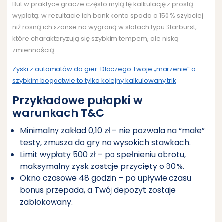
But w praktyce gracze często mylą tę kalkulację z prostą
wypłatą; w rezultacie ich bank konta spada o 150 % szybciej
niż rosną ich szanse na wygraną w slotach typu Starburst,
które charakteryzują się szybkim tempem, ale niską
zmiennością.
Zyski z automatów do gier: Dlaczego Twoje „marzenie” o
szybkim bogactwie to tylko kolejny kalkulowany trik
Przykładowe pułapki w
warunkach T&C
Minimalny zakład 0,10 zł – nie pozwala na “małe”
testy, zmusza do gry na wysokich stawkach.
Limit wypłaty 500 zł – po spełnieniu obrotu,
maksymalny zysk zostaje przycięty o 80 %.
Okno czasowe 48 godzin – po upływie czasu
bonus przepada, a Twój depozyt zostaje
zablokowany.