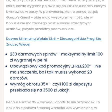
Or, by przytoczyć konkretny slot – Starburst. To szybka gra, w
której każda wygrana pojawia się po kilku sekundach, niczym
błyskawica w burzy. W porównaniu, Monro bonus jest jak
Gonzo’s Quest – obie mają wysoką zmienność, ale w
bonusie nie ma żadnego poszukiwania starożytnych
skarbów, jedynie przelotny podmuch losu.
Kasyno Minimalną Wpłata Skrill – Dlaczego Niskie Progi Nie
Znaczą Więcej
230 darmowych spinów – maksymalny limit 100
zł wygranej w pełni.
Obowiązkowy kod promocyjny „FREE230” – nie
ma znaczenia, bo i tak musisz wykonać 20
obrotów.
Wymóg obrotu 35× – czyli 100 zł depozytu
przekłada się na 3500 zł „akcji”.
Because liczba 35 w wymogu obrotu to nie przypadek. To
dokładnie połowa średniej wartości 70€ wymienionej w