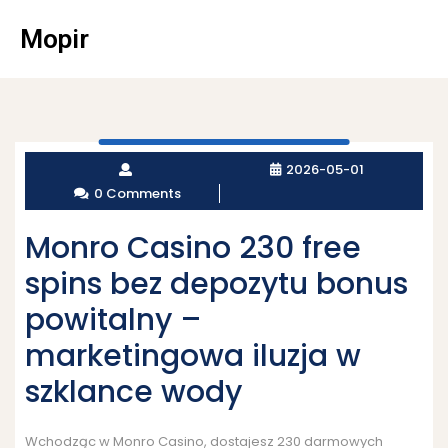
Mopir
2026-05-01
0 Comments
Monro Casino 230 free
spins bez depozytu bonus
powitalny –
marketingowa iluzja w
szklance wody
Wchodząc w Monro Casino, dostajesz 230 darmowych