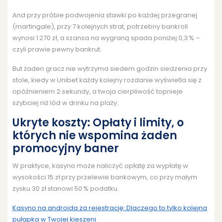
And przy próbie podwojenia stawki po każdej przegranej
(martingale), przy 7 kolejnych strat, potrzebny bankroll
wynosi 1 270 zł, a szansa na wygraną spada poniżej 0,3 % –
czyli prawie pewny bankrut.
But żaden gracz nie wytrzyma siedem godzin siedzenia przy
stole, kiedy w Unibet każdy kolejny rozdanie wyświetla się z
opóźnieniem 2 sekundy, a twoja cierpliwość topnieje
szybciej niż lód w drinku na plaży.
Ukryte koszty: Opłaty i limity, o
których nie wspomina żaden
promocyjny baner
W praktyce, kasyno może naliczyć opłatę za wypłatę w
wysokości 15 zł przy przelewie bankowym, co przy małym
zysku 30 zł stanowi 50 % podatku.
Kasyno na androida za rejestrację: Dlaczego to tylko kolejna
pułapka w Twojej kieszeni