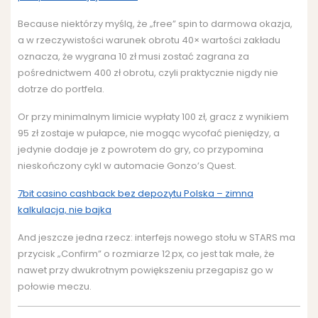
Because niektórzy myślą, że „free” spin to darmowa okazja,
a w rzeczywistości warunek obrotu 40× wartości zakładu
oznacza, że wygrana 10 zł musi zostać zagrana za
pośrednictwem 400 zł obrotu, czyli praktycznie nigdy nie
dotrze do portfela.
Or przy minimalnym limicie wypłaty 100 zł, gracz z wynikiem
95 zł zostaje w pułapce, nie mogąc wycofać pieniędzy, a
jedynie dodaje je z powrotem do gry, co przypomina
nieskończony cykl w automacie Gonzo’s Quest.
7bit casino cashback bez depozytu Polska – zimna
kalkulacja, nie bajka
And jeszcze jedna rzecz: interfejs nowego stołu w STARS ma
przycisk „Confirm” o rozmiarze 12 px, co jest tak małe, że
nawet przy dwukrotnym powiększeniu przegapisz go w
połowie meczu.