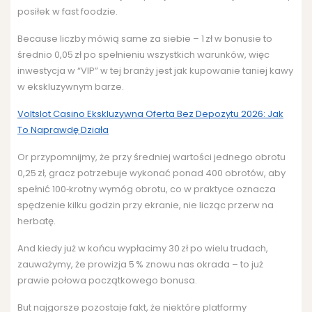
posiłek w fast foodzie.
Because liczby mówią same za siebie – 1 zł w bonusie to
średnio 0,05 zł po spełnieniu wszystkich warunków, więc
inwestycja w “VIP” w tej branży jest jak kupowanie taniej kawy
w ekskluzywnym barze.
Voltslot Casino Ekskluzywna Oferta Bez Depozytu 2026: Jak
To Naprawdę Działa
Or przypomnijmy, że przy średniej wartości jednego obrotu
0,25 zł, gracz potrzebuje wykonać ponad 400 obrotów, aby
spełnić 100‑krotny wymóg obrotu, co w praktyce oznacza
spędzenie kilku godzin przy ekranie, nie licząc przerw na
herbatę.
And kiedy już w końcu wypłacimy 30 zł po wielu trudach,
zauważymy, że prowizja 5 % znowu nas okrada – to już
prawie połowa początkowego bonusa.
But najgorsze pozostaje fakt, że niektóre platformy