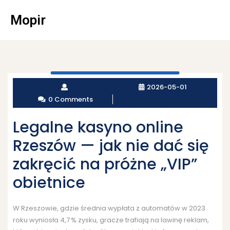
Mopir
2026-05-01
0 Comments
Legalne kasyno online
Rzeszów — jak nie dać się
zakręcić na próżne „VIP”
obietnice
W Rzeszowie, gdzie średnia wypłata z automatów w 2023
roku wyniosła 4,7 % zysku, gracze trafiają na lawinę reklam,