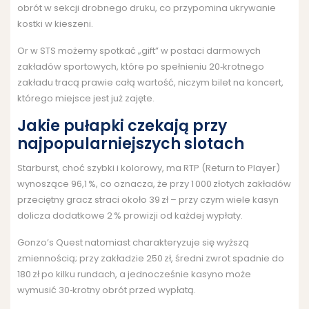
obrót w sekcji drobnego druku, co przypomina ukrywanie
kostki w kieszeni.
Or w STS możemy spotkać „gift” w postaci darmowych
zakładów sportowych, które po spełnieniu 20‑krotnego
zakładu tracą prawie całą wartość, niczym bilet na koncert,
którego miejsce jest już zajęte.
Jakie pułapki czekają przy
najpopularniejszych slotach
Starburst, choć szybki i kolorowy, ma RTP (Return to Player)
wynoszące 96,1 %, co oznacza, że przy 1 000 złotych zakładów
przeciętny gracz straci około 39 zł – przy czym wiele kasyn
dolicza dodatkowe 2 % prowizji od każdej wypłaty.
Gonzo’s Quest natomiast charakteryzuje się wyższą
zmiennością; przy zakładzie 250 zł, średni zwrot spadnie do
180 zł po kilku rundach, a jednocześnie kasyno może
wymusić 30‑krotny obrót przed wypłatą.