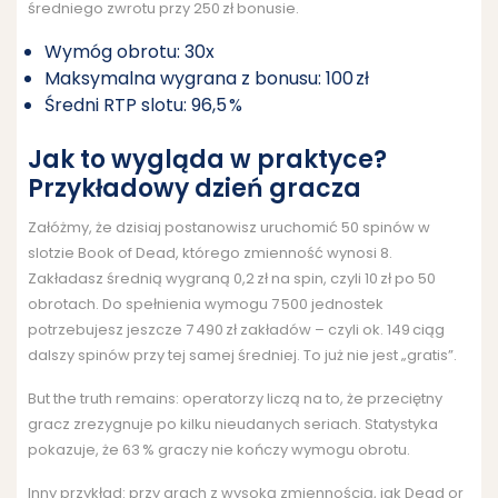
średniego zwrotu przy 250 zł bonusie.
Wymóg obrotu: 30x
Maksymalna wygrana z bonusu: 100 zł
Średni RTP slotu: 96,5 %
Jak to wygląda w praktyce?
Przykładowy dzień gracza
Załóżmy, że dzisiaj postanowisz uruchomić 50 spinów w
slotzie Book of Dead, którego zmienność wynosi 8.
Zakładasz średnią wygraną 0,2 zł na spin, czyli 10 zł po 50
obrotach. Do spełnienia wymogu 7 500 jednostek
potrzebujesz jeszcze 7 490 zł zakładów – czyli ok. 149 ciąg
dalszy spinów przy tej samej średniej. To już nie jest „gratis”.
But the truth remains: operatorzy liczą na to, że przeciętny
gracz zrezygnuje po kilku nieudanych seriach. Statystyka
pokazuje, że 63 % graczy nie kończy wymogu obrotu.
Inny przykład: przy grach z wysoką zmiennością, jak Dead or