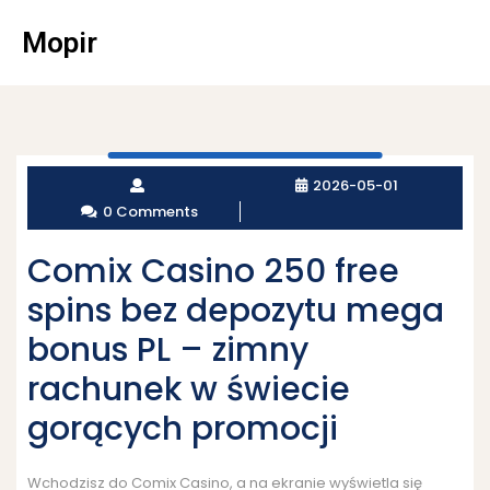
Mopir
2026-05-01
0 Comments
Comix Casino 250 free
spins bez depozytu mega
bonus PL – zimny
rachunek w świecie
gorących promocji
Wchodzisz do Comix Casino, a na ekranie wyświetla się