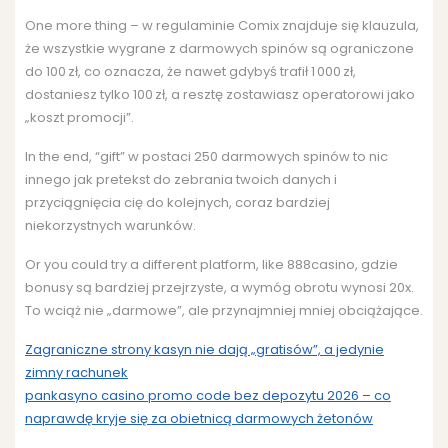
One more thing – w regulaminie Comix znajduje się klauzula,
że wszystkie wygrane z darmowych spinów są ograniczone
do 100 zł, co oznacza, że nawet gdybyś trafił 1 000 zł,
dostaniesz tylko 100 zł, a resztę zostawiasz operatorowi jako
„koszt promocji”.
In the end, “gift” w postaci 250 darmowych spinów to nic
innego jak pretekst do zebrania twoich danych i
przyciągnięcia cię do kolejnych, coraz bardziej
niekorzystnych warunków.
Or you could try a different platform, like 888casino, gdzie
bonusy są bardziej przejrzyste, a wymóg obrotu wynosi 20x.
To wciąż nie „darmowe”, ale przynajmniej mniej obciążające.
Zagraniczne strony kasyn nie dają „gratisów”, a jedynie
zimny rachunek
pankasyno casino promo code bez depozytu 2026 – co
naprawdę kryje się za obietnicą darmowych żetonów