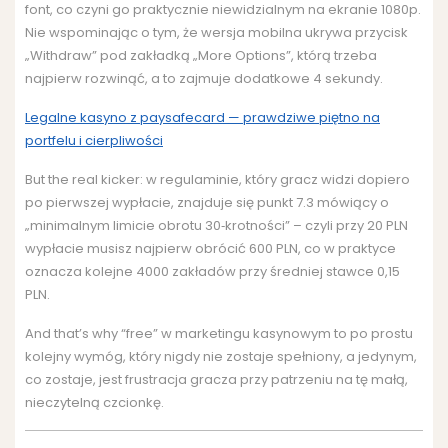
font, co czyni go praktycznie niewidzialnym na ekranie 1080p.
Nie wspominając o tym, że wersja mobilna ukrywa przycisk
„Withdraw” pod zakładką „More Options”, którą trzeba
najpierw rozwinąć, a to zajmuje dodatkowe 4 sekundy.
Legalne kasyno z paysafecard — prawdziwe piętno na
portfelu i cierpliwości
But the real kicker: w regulaminie, który gracz widzi dopiero
po pierwszej wypłacie, znajduje się punkt 7.3 mówiący o
„minimalnym limicie obrotu 30‑krotności” – czyli przy 20 PLN
wypłacie musisz najpierw obrócić 600 PLN, co w praktyce
oznacza kolejne 4000 zakładów przy średniej stawce 0,15
PLN.
And that’s why “free” w marketingu kasynowym to po prostu
kolejny wymóg, który nigdy nie zostaje spełniony, a jedynym,
co zostaje, jest frustracja gracza przy patrzeniu na tę małą,
nieczytelną czcionkę.