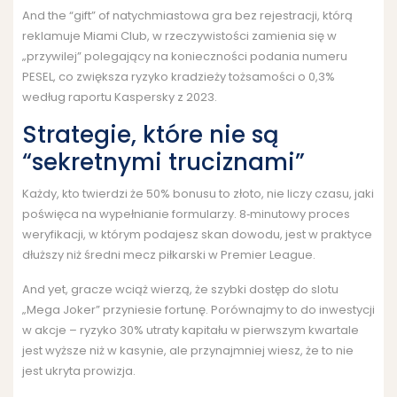
And the “gift” of natychmiastowa gra bez rejestracji, którą
reklamuje Miami Club, w rzeczywistości zamienia się w
„przywilej” polegający na konieczności podania numeru
PESEL, co zwiększa ryzyko kradzieży tożsamości o 0,3%
według raportu Kaspersky z 2023.
Strategie, które nie są
“sekretnymi truciznami”
Każdy, kto twierdzi że 50% bonusu to złoto, nie liczy czasu, jaki
poświęca na wypełnianie formularzy. 8‑minutowy proces
weryfikacji, w którym podajesz skan dowodu, jest w praktyce
dłuższy niż średni mecz piłkarski w Premier League.
And yet, gracze wciąż wierzą, że szybki dostęp do slotu
„Mega Joker” przyniesie fortunę. Porównajmy to do inwestycji
w akcje – ryzyko 30% utraty kapitału w pierwszym kwartale
jest wyższe niż w kasynie, ale przynajmniej wiesz, że to nie
jest ukryta prowizja.