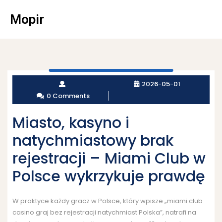
Mopir
2026-05-01
0 Comments
Miasto, kasyno i
natychmiastowy brak
rejestracji – Miami Club w
Polsce wykrzykuje prawdę
W praktyce każdy gracz w Polsce, który wpisze „miami club
casino graj bez rejestracji natychmiast Polska”, natrafi na