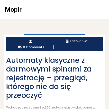
Mopir
2026-05-01
0 Comments
Automaty klasyczne z
darmowymi spinami za
rejestrację – przegląd,
którego nie da się
przeoczyć
Wchodząc na stronę Bet365, natychmiast widać baner z