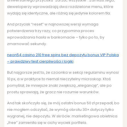
uniwersalnego przycisku “zarzuć wszystkie”. Zamiast tego,
deweloperzy wprowadzają dwa rozdzielone menu, które
wydają się identyczne, ale różnią się jedynie kolorem tła.
And przycisk “reset” w najnowszej wersji wymaga
potwierdzenia trzy razy, co przypomina proces
wprowadzania hasła w bankomacie – tylko po to, by
zmarnować sekundy.
neon54 casino 210 free spins bez depozytu bonus VIP Polska
– prawdziwy test cierpliwości i logiki
But najgorsze jest to, że czcionka w sekcji regulaminu wynosi
10 px, a w praktyce to niemal nieczytelny microskop. Ktoś
pomyślał, że mniejsze znaki zwiększą „elegancję”, ale po
prostu sprawiają, że gracz nie rozumie warunków.
And tak skończyło się, że mój ostatni bonus 50 zł przepadł, bo
nie mogłem odczytać, że wymóg obrotu 30× dotyczy tylko
wygranej, nie depozytu. W skrócie: marketingowa obietnica
„free” zamieniła się w cichy wyciek portfela.