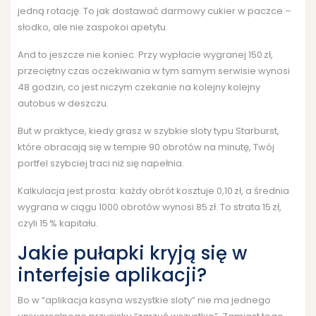
jedną rotację. To jak dostawać darmowy cukier w paczce –
słodko, ale nie zaspokoi apetytu.
And to jeszcze nie koniec. Przy wypłacie wygranej 150 zł,
przeciętny czas oczekiwania w tym samym serwisie wynosi
48 godzin, co jest niczym czekanie na kolejny kolejny
autobus w deszczu.
But w praktyce, kiedy grasz w szybkie sloty typu Starburst,
które obracają się w tempie 90 obrotów na minutę, Twój
portfel szybciej traci niż się napełnia.
Kalkulacja jest prosta: każdy obrót kosztuje 0,10 zł, a średnia
wygrana w ciągu 1000 obrotów wynosi 85 zł. To strata 15 zł,
czyli 15 % kapitału.
Jakie pułapki kryją się w
interfejsie aplikacji?
Bo w “aplikacja kasyna wszystkie sloty” nie ma jednego