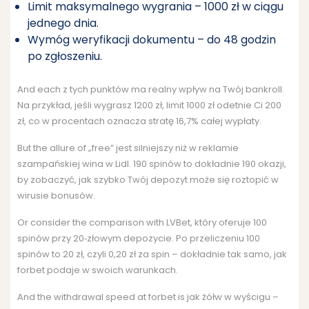
Limit maksymalnego wygrania – 1000 zł w ciągu
jednego dnia.
Wymóg weryfikacji dokumentu – do 48 godzin
po zgłoszeniu.
And each z tych punktów ma realny wpływ na Twój bankroll.
Na przykład, jeśli wygrasz 1200 zł, limit 1000 zł odetnie Ci 200
zł, co w procentach oznacza stratę 16,7% całej wypłaty.
But the allure of „free” jest silniejszy niż w reklamie
szampańskiej wina w Lidl. 190 spinów to dokładnie 190 okazji,
by zobaczyć, jak szybko Twój depozyt może się roztopić w
wirusie bonusów.
Or consider the comparison with LVBet, który oferuje 100
spinów przy 20‑złowym depozycie. Po przeliczeniu 100
spinów to 20 zł, czyli 0,20 zł za spin – dokładnie tak samo, jak
forbet podaje w swoich warunkach.
And the withdrawal speed at forbet is jak żółw w wyścigu –