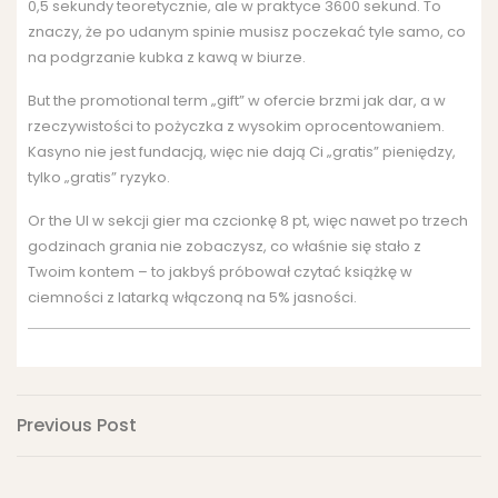
0,5 sekundy teoretycznie, ale w praktyce 3600 sekund. To
znaczy, że po udanym spinie musisz poczekać tyle samo, co
na podgrzanie kubka z kawą w biurze.
But the promotional term „gift” w ofercie brzmi jak dar, a w
rzeczywistości to pożyczka z wysokim oprocentowaniem.
Kasyno nie jest fundacją, więc nie dają Ci „gratis” pieniędzy,
tylko „gratis” ryzyko.
Or the UI w sekcji gier ma czcionkę 8 pt, więc nawet po trzech
godzinach grania nie zobaczysz, co właśnie się stało z
Twoim kontem – to jakbyś próbował czytać książkę w
ciemności z latarką włączoną na 5% jasności.
Previous Post