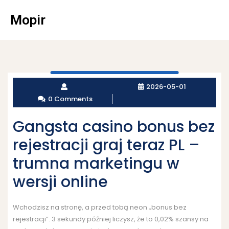
Mopir
2026-05-01
0 Comments
Gangsta casino bonus bez
rejestracji graj teraz PL –
trumna marketingu w
wersji online
Wchodzisz na stronę, a przed tobą neon „bonus bez
rejestracji”. 3 sekundy później liczysz, że to 0,02% szansy na