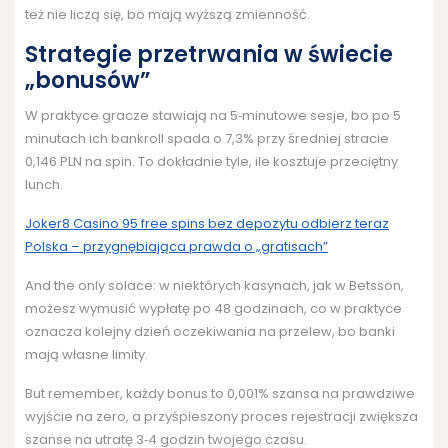
też nie liczą się, bo mają wyższą zmienność.
Strategie przetrwania w świecie
„bonusów”
W praktyce gracze stawiają na 5‑minutowe sesje, bo po 5
minutach ich bankroll spada o 7,3% przy średniej stracie
0,146 PLN na spin. To dokładnie tyle, ile kosztuje przeciętny
lunch.
Joker8 Casino 95 free spins bez depozytu odbierz teraz
Polska – przygnębiająca prawda o „gratisach”
And the only solace: w niektórych kasynach, jak w Betsson,
możesz wymusić wypłatę po 48 godzinach, co w praktyce
oznacza kolejny dzień oczekiwania na przelew, bo banki
mają własne limity.
But remember, każdy bonus to 0,001% szansa na prawdziwe
wyjście na zero, a przyśpieszony proces rejestracji zwiększa
szanse na utratę 3‑4 godzin twojego czasu.