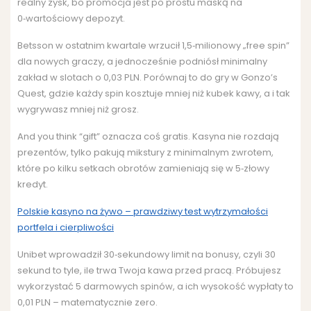
realny zysk, bo promocja jest po prostu maską na
0‑wartościowy depozyt.
Betsson w ostatnim kwartale wrzucił 1,5‑milionowy „free spin”
dla nowych graczy, a jednocześnie podniósł minimalny
zakład w slotach o 0,03 PLN. Porównaj to do gry w Gonzo’s
Quest, gdzie każdy spin kosztuje mniej niż kubek kawy, a i tak
wygrywasz mniej niż grosz.
And you think “gift” oznacza coś gratis. Kasyna nie rozdają
prezentów, tylko pakują mikstury z minimalnym zwrotem,
które po kilku setkach obrotów zamieniają się w 5‑złowy
kredyt.
Polskie kasyno na żywo – prawdziwy test wytrzymałości
portfela i cierpliwości
Unibet wprowadził 30‑sekundowy limit na bonusy, czyli 30
sekund to tyle, ile trwa Twoja kawa przed pracą. Próbujesz
wykorzystać 5 darmowych spinów, a ich wysokość wypłaty to
0,01 PLN – matematycznie zero.