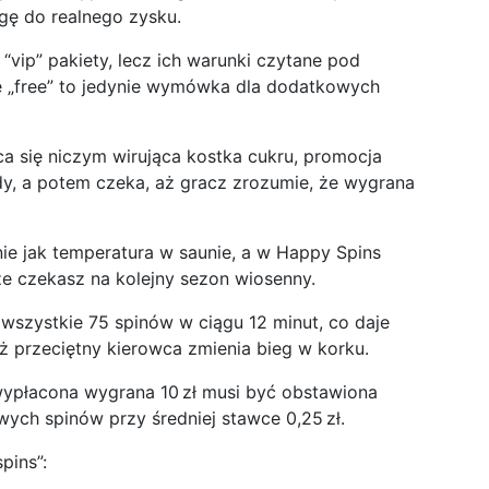
gę do realnego zysku.
“vip” pakiety, lecz ich warunki czytane pod
że „free” to jedynie wymówka dla dodatkowych
ca się niczym wirująca kostka cukru, promocja
dy, a potem czeka, aż gracz zrozumie, że wygrana
nie jak temperatura w saunie, a w Happy Spins
 że czekasz na kolejny sezon wiosenny.
wszystkie 75 spinów w ciągu 12 minut, co daje
iż przeciętny kierowca zmienia bieg w korku.
ypłacona wygrana 10 zł musi być obstawiona
ych spinów przy średniej stawce 0,25 zł.
pins”: