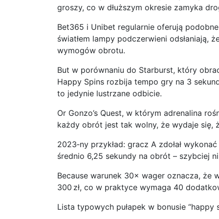
groszy, co w dłuższym okresie zamyka dro
Bet365 i Unibet regularnie oferują podobne 
światłem lampy podczerwieni odsłaniają, 
wymogów obrotu.
But w porównaniu do Starburst, który obra
Happy Spins rozbija tempo gry na 3 sekun
to jedynie lustrzane odbicie.
Or Gonzo’s Quest, w którym adrenalina roś
każdy obrót jest tak wolny, że wydaje się,
2023‑ny przykład: gracz A zdołał wykonać 
średnio 6,25 sekundy na obrót – szybciej n
Because warunek 30× wager oznacza, że w
300 zł, co w praktyce wymaga 40 dodatkow
Lista typowych pułapek w bonusie “happy s