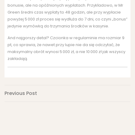
bonusie, ale na opóźnionych wypłatach. Przykładowo, w Mr
Green średni czas wypłaty to 48 godzin, ale przy wypłacie
powyżej 5 000 zł proces się wydłuża do 7 dni, co czyni „bonus”
jedynie wymówką do trzymania środków w kasynie.
And najgorszy detal? Czcionka w regulaminie ma rozmiar 9
pt, co sprawia, że nawet przy lupie nie da się odczytać, że
maksymalny obrót wynosi 5 000 zł, a nie 10 000 zł jak wszyscy
zakładają.
Previous Post