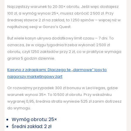
Najczęstszy warunek to 20‑30× obrotu. Jeśli więc dostajesz
100 zł, a wymóg wynosi 25×, musisz obrócić 2 500 zł. Przy
średniej stawce 2 zł na zakład, to 1 250 spinów – więcej niż w
najdłuższej sesji w Gonzo’s Quest.
But wiele kasyn ukrywa dodatkowy limit czasu – 7 dni. To
oznacza, że w ciągu tygodnia trzeba wykonać 2 500 zł
obrotu, czyli 1250 zakładów przy 2 zł, co w praktyce wymaga
grania 5 godzin dziennie.
Kasyno z zdrapkami: Dlaczego te „darmowe” losy to
najgorszy marketingowy żart
Or rozważmy przypadek 300 zł bonusu w LeoVegas, gdzie
warunek wynosi 35×. To 10 500 zł obrotu. Przy wskaźniku
wygranej 0,95, średnia strata wyniesie 525 zł zanim dotrzesz
do wymogu.
Wymóg obrotu: 25×
Średni zakład: 2 zł