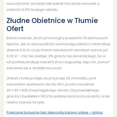
nauczył mnie, że każdy taki pakiet ma ukryty warunek o
wartości 0,5% twojego wkładu.
Złudne Obietnice w Tłumie
Ofert
Betclic twierdzi, że ich promocyjny prezent to 10 darmowych
spinów, ale w rzeczywistości wymuszają zakład o minimalnej
stawce 0,10 zł, co po trzech nieudanych obrotach wynosi już
0,30 zł – i nic nie zostaje. 3% graczy nie docenią tego, bo w
ich portfelu brakuje nawet 5 zł na rozgrywkę, więc ich „bonus”
zamienia się w dodatkowy koszt.
Unibet z kolei podaje, że przyznaje 20 zł kredytu, pod
warunkiem spełnienia obrotu 40:1; prosta mnożenie:
20 × 40 = 800 zł wymaganego obrotu. Dla przeciętnego
gracza z budżetem 100 zł to jedynie iluzoryczna podróż, a nie
realna szansa na zysk.
Polecane bonusów bez depozytu kasyno online – zimna