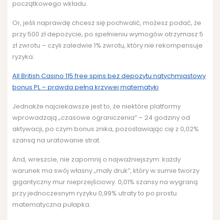
początkowego wkładu.
Or, jeśli naprawdę chcesz się pochwalić, możesz podać, że
przy 500 zł depozycie, po spełnieniu wymogów otrzymasz 5
zł zwrotu – czyli zaledwie 1% zwrotu, który nie rekompensuje
ryzyka.
All British Casino 115 free spins bez depozytu natychmiastowy
bonus PL – prawda pełna krzywej matematyki
Jednakże najciekawsze jest to, że niektóre platformy
wprowadzają „czasowe ograniczenia” – 24 godziny od
aktywacji, po czym bonus znika, pozostawiając cię z 0,02%
szansą na uratowanie strat.
And, wreszcie, nie zapomnij o najważniejszym: każdy
warunek ma swój własny „mały druk”, który w sumie tworzy
gigantyczny mur nieprzejściowy. 0,01% szansy na wygraną
przy jednoczesnym ryzyku 0,99% utraty to po prostu
matematyczna pułapka.