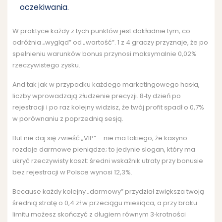
oczekiwania.
W praktyce każdy z tych punktów jest dokładnie tym, co
odróżnia „wygląd” od „wartość”. 1 z 4 graczy przyznaje, że po
spełnieniu warunków bonus przynosi maksymalnie 0,02%
rzeczywistego zysku.
And tak jak w przypadku każdego marketingowego hasła,
liczby wprowadzają złudzenie precyzji. 8‑ty dzień po
rejestracji i po raz kolejny widzisz, że twój profit spadł o 0,7%
w porównaniu z poprzednią sesją.
But nie daj się zwieść „VIP” – nie ma takiego, że kasyno
rozdaje darmowe pieniądze; to jedynie slogan, który ma
ukryć rzeczywisty koszt: średni wskaźnik utraty przy bonusie
bez rejestracji w Polsce wynosi 12,3%.
Because każdy kolejny „darmowy” przydział zwiększa twoją
średnią stratę o 0,4 zł w przeciągu miesiąca, a przy braku
limitu możesz skończyć z długiem równym 3‑krotności