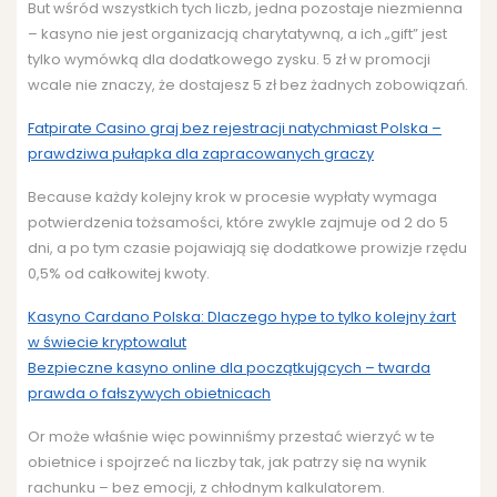
But wśród wszystkich tych liczb, jedna pozostaje niezmienna
– kasyno nie jest organizacją charytatywną, a ich „gift” jest
tylko wymówką dla dodatkowego zysku. 5 zł w promocji
wcale nie znaczy, że dostajesz 5 zł bez żadnych zobowiązań.
Fatpirate Casino graj bez rejestracji natychmiast Polska –
prawdziwa pułapka dla zapracowanych graczy
Because każdy kolejny krok w procesie wypłaty wymaga
potwierdzenia tożsamości, które zwykle zajmuje od 2 do 5
dni, a po tym czasie pojawiają się dodatkowe prowizje rzędu
0,5% od całkowitej kwoty.
Kasyno Cardano Polska: Dlaczego hype to tylko kolejny żart
w świecie kryptowalut
Bezpieczne kasyno online dla początkujących – twarda
prawda o fałszywych obietnicach
Or może właśnie więc powinniśmy przestać wierzyć w te
obietnice i spojrzeć na liczby tak, jak patrzy się na wynik
rachunku – bez emocji, z chłodnym kalkulatorem.