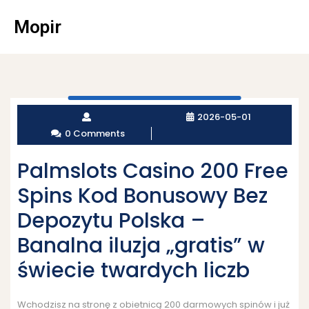
Mopir
2026-05-01
0 Comments
Palmslots Casino 200 Free
Spins Kod Bonusowy Bez
Depozytu Polska –
Banalna iluzja „gratis” w
świecie twardych liczb
Wchodzisz na stronę z obietnicą 200 darmowych spinów i już