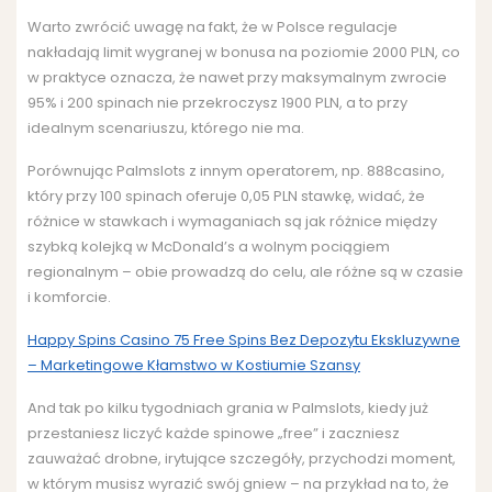
Warto zwrócić uwagę na fakt, że w Polsce regulacje
nakładają limit wygranej w bonusa na poziomie 2000 PLN, co
w praktyce oznacza, że nawet przy maksymalnym zwrocie
95% i 200 spinach nie przekroczysz 1900 PLN, a to przy
idealnym scenariuszu, którego nie ma.
Porównując Palmslots z innym operatorem, np. 888casino,
który przy 100 spinach oferuje 0,05 PLN stawkę, widać, że
różnice w stawkach i wymaganiach są jak różnice między
szybką kolejką w McDonald’s a wolnym pociągiem
regionalnym – obie prowadzą do celu, ale różne są w czasie
i komforcie.
Happy Spins Casino 75 Free Spins Bez Depozytu Ekskluzywne
– Marketingowe Kłamstwo w Kostiumie Szansy
And tak po kilku tygodniach grania w Palmslots, kiedy już
przestaniesz liczyć każde spinowe „free” i zaczniesz
zauważać drobne, irytujące szczegóły, przychodzi moment,
w którym musisz wyrazić swój gniew – na przykład na to, że